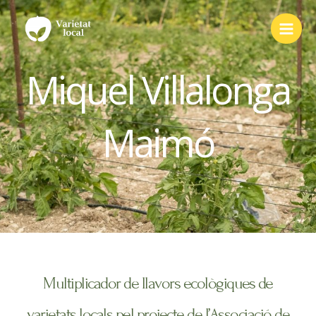
Vés
al
contingut
Miquel Villalonga
Maimó
Multiplicador de llavors ecològiques de
varietats locals pel projecte de l’Associació de