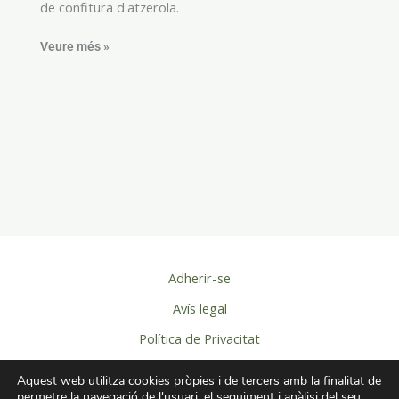
de confitura d'atzerola.
Veure més »
Adherir-se
Avís legal
Política de Privacitat
Política de cookies
Aquest web utilitza cookies pròpies i de tercers amb la finalitat de
permetre la navegació de l'usuari, el seguiment i anàlisi del seu