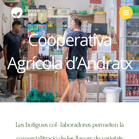
Vés
al
contingut
Cooperativa
Agrícola d’Andratx
Les botigues col · laboradores permeten la
comercialització de les llavors de varietats