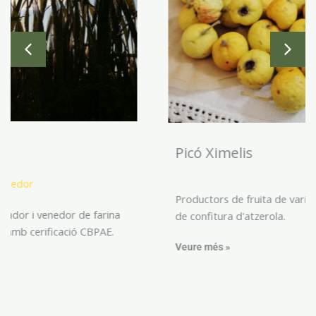
Picó Ximelis
Productors de fruita de varietats locals i elaboradors
de confitura d'atzerola.
Veure més »